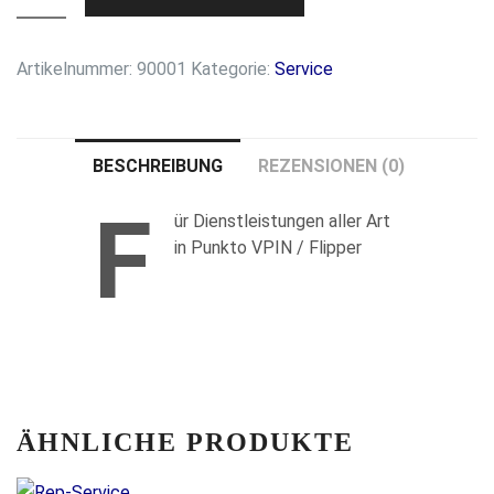
1/2
Stunde
Artikelnummer:
90001
Kategorie:
Service
Menge
BESCHREIBUNG
REZENSIONEN (0)
F
ür Dienstleistungen aller Art
in Punkto VPIN / Flipper
ÄHNLICHE PRODUKTE