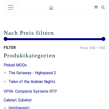
Nach Preis filtern
FILTER
Mi
Ma
Preis:
€40
—
€50
Produktkategorien
Pr
Pr
Pinball MODs
The Getaway - Highspeed 2
Tales of the Arabian Nights
VPIN- Complete Systems RTP
Cabinet Zubehör
Holzbausatz