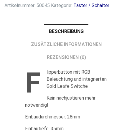
Artikelnummer:
50045
Kategorie:
Taster / Schalter
Leafe
Switch
concave
Menge
BESCHREIBUNG
ZUSÄTZLICHE INFORMATIONEN
REZENSIONEN (0)
F
lipperbutton mit RGB
Beleuchtung und integrierten
Gold Leafe Switche
Kein nachjustieren mehr
notwendig!
Einbaudurchmesser: 28mm
Einbautiefe: 35mm