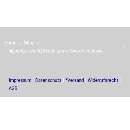
Produkt
weist
mehrere
Varianten
auf.
Home
Shop
Die
Flipperbutton RGB Gold Leafe Switch concave
Optionen
können
auf
der
Impressum
|
Datenschutz
|
*Versand
|
Widerrufsrecht
|
Produktseite
AGB
gewählt
werden
.