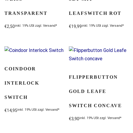
RANSPARENT
LEAFSWITCH ROT
inkl. 19% USt zzgl. Versand*
inkl. 19% USt zzgl. Versand*
€
2,50
€
19,99
COINDOOR
FLIPPERBUTTON
INTERLOCK
GOLD LEAFE
SWITCH
SWITCH CONCAVE
inkl. 19% USt zzgl. Versand*
€
14,95
inkl. 19% USt zzgl. Versand*
€
3,90
Dieses