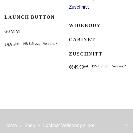
LAUNCH BUTTON
WIDEBODY
60MM
CABINET
inkl. 19% USt zzgl. Versand*
€
9,95
Dieses
ZUSCHNITT
Produkt
inkl. 19% USt zzgl. Versand*
€
649,99
weist
mehrere
Varianten
auf.
Die
Optionen
können
Home
Shop
Lockbar Widebody silber
auf